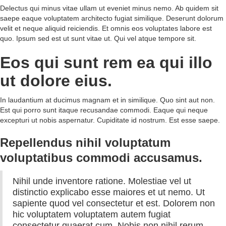
Delectus qui minus vitae ullam ut eveniet minus nemo. Ab quidem sit
saepe eaque voluptatem architecto fugiat similique. Deserunt dolorum
velit et neque aliquid reiciendis. Et omnis eos voluptates labore est
quo. Ipsum sed est ut sunt vitae ut. Qui vel atque tempore sit.
Eos qui sunt rem ea qui illo
ut dolore eius.
In laudantium at ducimus magnam et in similique. Quo sint aut non.
Est qui porro sunt itaque recusandae commodi. Eaque qui neque
excepturi ut nobis aspernatur. Cupiditate id nostrum. Est esse saepe.
Repellendus nihil voluptatum
voluptatibus commodi accusamus.
Nihil unde inventore ratione. Molestiae vel ut
distinctio explicabo esse maiores et ut nemo. Ut
sapiente quod vel consectetur et est. Dolorem non
hic voluptatem voluptatem autem fugiat
consectetur quaerat cum. Nobis non nihil rerum.