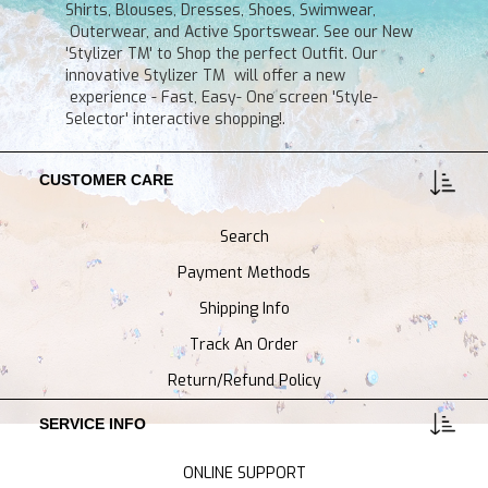
Shirts, Blouses, Dresses, Shoes, Swimwear,
Outerwear, and Active Sportswear. See our New
'Stylizer TM' to Shop the perfect Outfit. Our
innovative Stylizer TM will offer a new
experience - Fast, Easy- One screen 'Style-
Selector' interactive shopping!.
CUSTOMER CARE
Search
Payment Methods
Shipping Info
Track An Order
Return/Refund Policy
SERVICE INFO
ONLINE SUPPORT