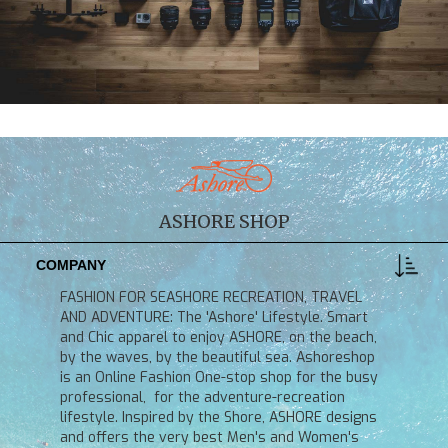
ASHORE SHOP
COMPANY
FASHION FOR SEASHORE RECREATION, TRAVEL
AND ADVENTURE: The 'Ashore' Lifestyle. Smart
and Chic apparel to enjoy ASHORE, on the beach,
by the waves, by the beautiful sea. Ashoreshop
is an Online Fashion One-stop shop for the busy
professional, for the adventure-recreation
lifestyle. Inspired by the Shore, ASHORE designs
and offers the very best Men's and Women's